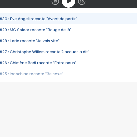
#30 : Eve Angeli raconte "Avant de partir"
#29 : MC Solaar raconte "Bouge de là"
28 : Lorie raconte "Je vais vite"
#27 : Christophe Willem raconte "Jacques a dit"
#26 : Chimène Badi raconte "Entre nous"
#25 : Indochine raconte "3e sexe"
#24 : Zaho raconte "C'est chelou"
#23 : Patrick Bruel raconte "Au café des délices"
#22 : Kyo raconte "Le chemin"
#21 : Nolwenn Leroy raconte "Cassé"
#20 : Patrick Hernandez raconte "Born to be alive"