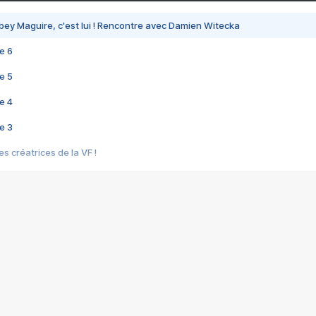
bey Maguire, c'est lui ! Rencontre avec Damien Witecka
e 6
e 5
e 4
e 3
s créatrices de la VF !
e 2
e 1
e Mektoub My Love arrive enfin ! Rencontre avec Shaïn Boumedine et Sal
i : après Toni en famille
elle réalise le bouleversant Dites lui que je l'aime
ais ! Rencontre autour de Vie privée de Rebecca Zlotowski