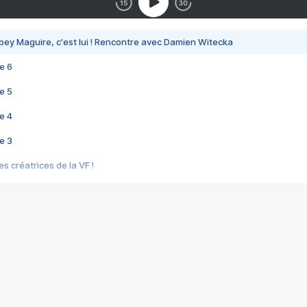
bey Maguire, c'est lui ! Rencontre avec Damien Witecka
e 6
e 5
e 4
e 3
s créatrices de la VF !
e 2
e 1
e Mektoub My Love arrive enfin ! Rencontre avec Shaïn Boumedine et Sal
i : après Toni en famille
elle réalise le bouleversant Dites lui que je l'aime