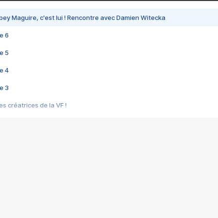
bey Maguire, c'est lui ! Rencontre avec Damien Witecka
e 6
e 5
e 4
e 3
s créatrices de la VF !
e 2
e 1
e Mektoub My Love arrive enfin ! Rencontre avec Shaïn Boumedine et Sal
i : après Toni en famille
elle réalise le bouleversant Dites lui que je l'aime
ais ! Rencontre autour de Vie privée de Rebecca Zlotowski