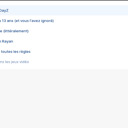
 DayZ
 a 13 ans (et vous l'avez ignoré)
e (littéralement)
im Rayan
 toutes les règles
s les jeux vidéo
us choquant de Rockstar ? - Le scandale BULLY
e plus moche de Steam
du RÊVE tourne au CAUCHEMAR
pendant 8 heures
it… à tort
umiliés par un jeu vidéo