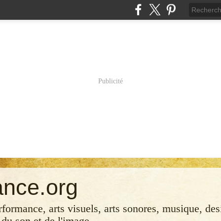
Publicité
ance.org
erformance, arts visuels, arts sonores, musique, desi
 du son et de l'image