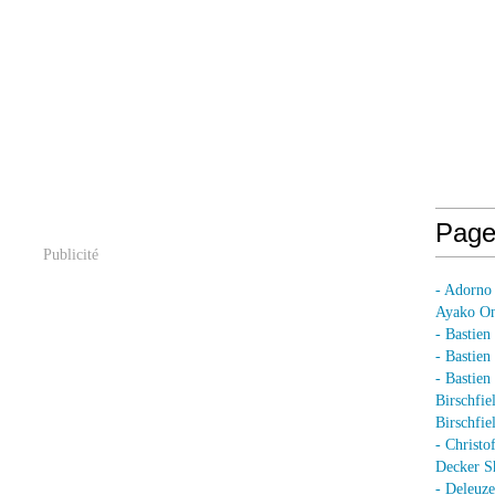
Page
Publicité
- Adorno
Ayako On
- Bastien
- Bastie
- Bastie
Birschfie
Birschfie
- Christo
Decker S
- Deleuz