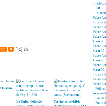
- Deleuz
1978
- Dubuffe
Fabre Arn
- Fabre A
Fabre Arn
Fabre Arn
Fabre Arn
Caen 201
Fabre Arn
post
0
Caen 201
Fabre Arn
Caen 201
Fabre Arn
Caen 201
- Fabre A
Fabre Arn
Fabre Arn
t Herbin
- Föllner
intermedi
- Fontan
Le Cube, Odyssée
Territoire invisible
- Foucaul