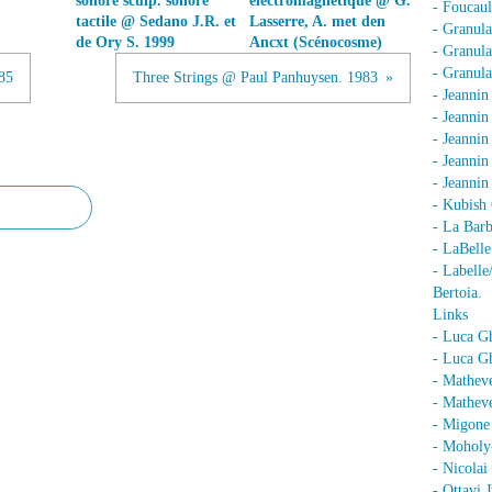
sonore sculp. sonore
électromagnétique @ G.
- Foucaul
tactile @ Sedano J.R. et
Lasserre, A. met den
- Granula
de Ory S. 1999
Ancxt (Scénocosme)
- Granula
- Granula
85
Three Strings @ Paul Panhuysen. 1983
- Jeannin
- Jeannin
- Jeannin
- Jeanni
- Jeanni
- Kubish 
- La Barb
- LaBell
- Labell
Bertoia.
Links
- Luca G
- Luca Gh
- Mathev
- Matheve
- Migone 
- Moholy
- Nicolai
- Ottavi 