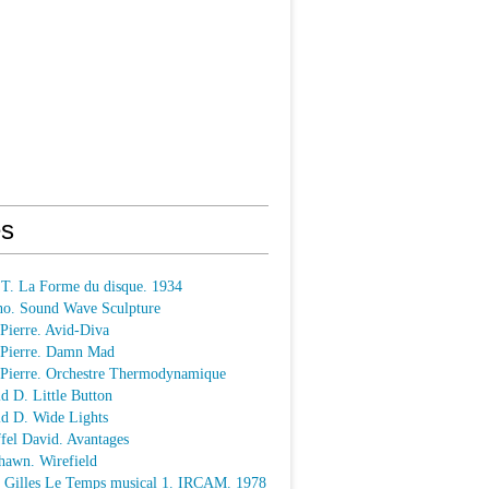
s
 T. La Forme du disque. 1934
o. Sound Wave Sculpture
 Pierre. Avid-Diva
n Pierre. Damn Mad
n Pierre. Orchestre Thermodynamique
ld D. Little Button
ld D. Wide Lights
ffel David. Avantages
hawn. Wirefield
e Gilles Le Temps musical 1. IRCAM. 1978