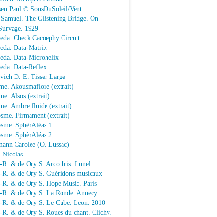
sen Paul © SonsDuSoleil/Vent
 Samuel. The Glistening Bridge. On
Survage. 1929
keda. Check Cacoephy Circuit
keda. Data-Matrix
keda. Data-Microhelix
keda. Data-Reflex
vich D. E. Tisser Large
me. Akousmaflore (extrait)
e. Alsos (extrait)
e. Ambre fluide (extrait)
sme. Firmament (extrait)
osme. SphèrAléas 1
osme. SphèrAléas 2
mann Carolee (O. Lussac)
 Nicolas
-R. & de Ory S. Arco Iris. Lunel
.-R. & de Ory S. Guéridons musicaux
.-R. & de Ory S. Hope Music. Paris
.-R. & de Ory S. La Ronde. Annecy
.-R. & de Ory S. Le Cube. Leon. 2010
-R. & de Ory S. Roues du chant. Clichy.