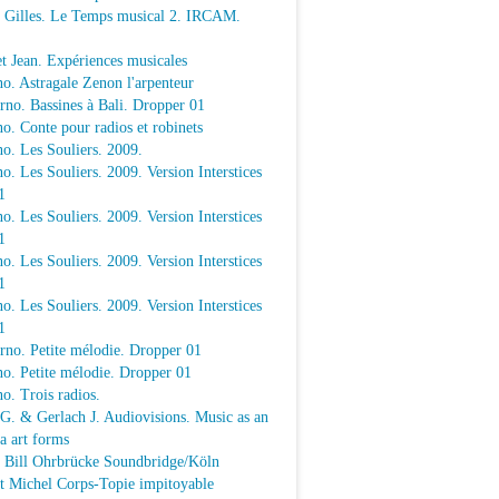
e Gilles. Le Temps musical 2. IRCAM.
t Jean. Expériences musicales
o. Astragale Zenon l'arpenteur
rno. Bassines à Bali. Dropper 01
o. Conte pour radios et robinets
o. Les Souliers. 2009.
o. Les Souliers. 2009. Version Interstices
1
o. Les Souliers. 2009. Version Interstices
1
o. Les Souliers. 2009. Version Interstices
1
o. Les Souliers. 2009. Version Interstices
1
rno. Petite mélodie. Dropper 01
o. Petite mélodie. Dropper 01
o. Trois radios.
 G. & Gerlach J. Audiovisions. Music as an
a art forms
a Bill Ohrbrücke Soundbridge/Köln
t Michel Corps-Topie impitoyable