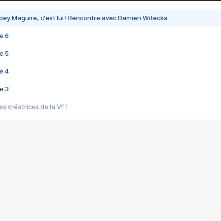
bey Maguire, c'est lui ! Rencontre avec Damien Witecka
e 6
e 5
e 4
e 3
s créatrices de la VF !
e 2
e 1
e Mektoub My Love arrive enfin ! Rencontre avec Shaïn Boumedine et Sal
i : après Toni en famille
elle réalise le bouleversant Dites lui que je l'aime
ais ! Rencontre autour de Vie privée de Rebecca Zlotowski