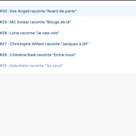
#30 : Eve Angeli raconte "Avant de partir"
#29 : MC Solaar raconte "Bouge de là"
28 : Lorie raconte "Je vais vite"
#27 : Christophe Willem raconte "Jacques a dit"
#26 : Chimène Badi raconte "Entre nous"
#25 : Indochine raconte "3e sexe"
#24 : Zaho raconte "C'est chelou"
#23 : Patrick Bruel raconte "Au café des délices"
#22 : Kyo raconte "Le chemin"
#21 : Nolwenn Leroy raconte "Cassé"
#20 : Patrick Hernandez raconte "Born to be alive"
#19 : Lorie raconte "Près de moi"