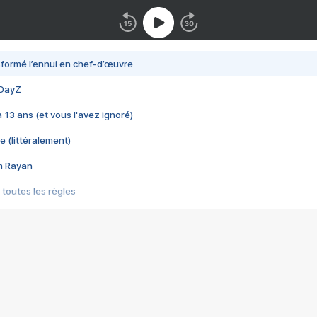
nsformé l’ennui en chef-d’œuvre
 DayZ
 a 13 ans (et vous l'avez ignoré)
e (littéralement)
im Rayan
 toutes les règles
s les jeux vidéo
us choquant de Rockstar ? - Le scandale BULLY
e plus moche de Steam
du RÊVE tourne au CAUCHEMAR