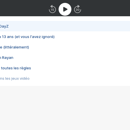
 DayZ
 a 13 ans (et vous l'avez ignoré)
e (littéralement)
im Rayan
 toutes les règles
s les jeux vidéo
us choquant de Rockstar ? - Le scandale BULLY
e plus moche de Steam
du RÊVE tourne au CAUCHEMAR
pendant 8 heures