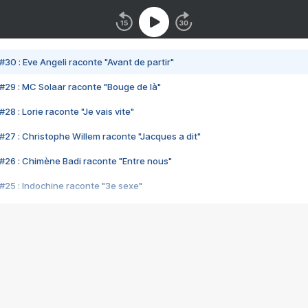
#30 : Eve Angeli raconte "Avant de partir"
#29 : MC Solaar raconte "Bouge de là"
28 : Lorie raconte "Je vais vite"
#27 : Christophe Willem raconte "Jacques a dit"
#26 : Chimène Badi raconte "Entre nous"
#25 : Indochine raconte "3e sexe"
#24 : Zaho raconte "C'est chelou"
#23 : Patrick Bruel raconte "Au café des délices"
#22 : Kyo raconte "Le chemin"
#21 : Nolwenn Leroy raconte "Cassé"