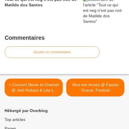
Matilde dos Santos
Commentaires
Ajouter un commentaire
< Concert Stone et Charnel
Atos em Acoes @ Fausto
@ Joël Hubaut & Léa Le
Gracia. Festival
Bricomte. Le générateur.
international Perfermance.
Gentilly
Sao Paulo. Brasil >
Hébergé par Overblog
Top articles
Pages