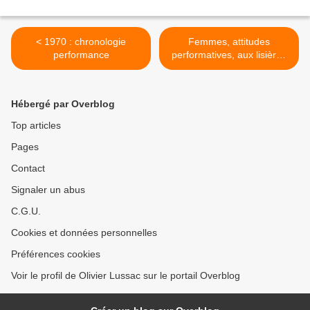
< 1970 : chronologie
Femmes, attitudes
performance
performatives, aux lisières
de la performance et de la
danse. 2014. Les Presses
du réel >
Hébergé par Overblog
Top articles
Pages
Contact
Signaler un abus
C.G.U.
Cookies et données personnelles
Préférences cookies
Voir le profil de Olivier Lussac sur le portail Overblog