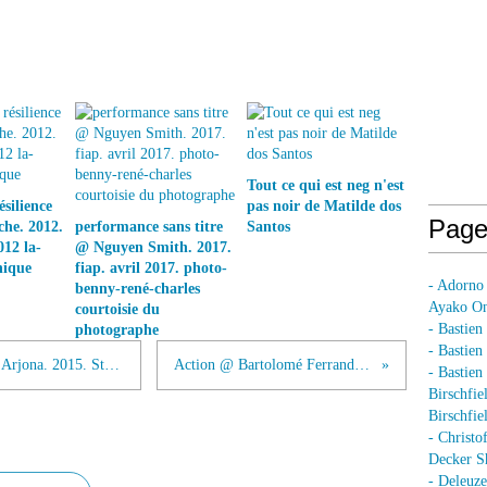
Tout ce qui est neg n'est
silience
pas noir de Matilde dos
Page
he. 2012.
performance sans titre
Santos
012 la-
@ Nguyen Smith. 2017.
nique
fiap. avril 2017. photo-
- Adorno
benny-rené-charles
Ayako On
courtoisie du
- Bastien
photographe
- Bastie
The Audacity of Flying @ Maria Jose Arjona. 2015. Studio Work
Action @ Bartolomé Ferrando. 2014
- Bastie
Birschfie
Birschfie
- Christo
Decker S
- Deleuz