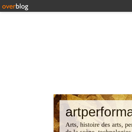
artperform
Arts, histoire des arts, p
de la scène, technologies