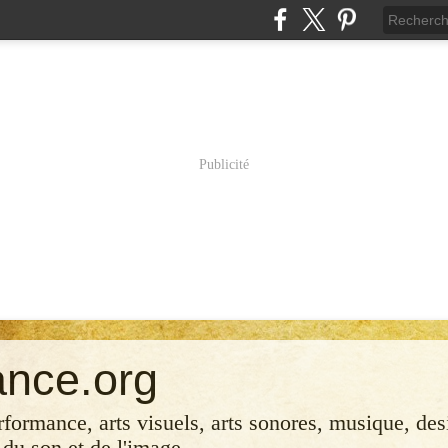
Publicité
ance.org
erformance, arts visuels, arts sonores, musique, desi
 du son et de l'image