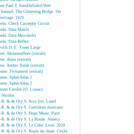
sen Paul © SonsDuSoleil/Vent
 Samuel. The Glistening Bridge. On
Survage. 1929
keda. Check Cacoephy Circuit
keda. Data-Matrix
keda. Data-Microhelix
keda. Data-Reflex
vich D. E. Tisser Large
me. Akousmaflore (extrait)
e. Alsos (extrait)
e. Ambre fluide (extrait)
sme. Firmament (extrait)
osme. SphèrAléas 1
osme. SphèrAléas 2
mann Carolee (O. Lussac)
 Nicolas
-R. & de Ory S. Arco Iris. Lunel
.-R. & de Ory S. Guéridons musicaux
.-R. & de Ory S. Hope Music. Paris
.-R. & de Ory S. La Ronde. Annecy
.-R. & de Ory S. Le Cube. Leon. 2010
-R. & de Ory S. Roues du chant. Clichy.