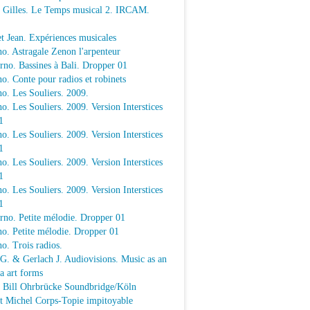
e Gilles. Le Temps musical 2. IRCAM.
t Jean. Expériences musicales
o. Astragale Zenon l'arpenteur
rno. Bassines à Bali. Dropper 01
o. Conte pour radios et robinets
o. Les Souliers. 2009.
o. Les Souliers. 2009. Version Interstices
1
o. Les Souliers. 2009. Version Interstices
1
o. Les Souliers. 2009. Version Interstices
1
o. Les Souliers. 2009. Version Interstices
1
rno. Petite mélodie. Dropper 01
o. Petite mélodie. Dropper 01
o. Trois radios.
 G. & Gerlach J. Audiovisions. Music as an
a art forms
a Bill Ohrbrücke Soundbridge/Köln
t Michel Corps-Topie impitoyable