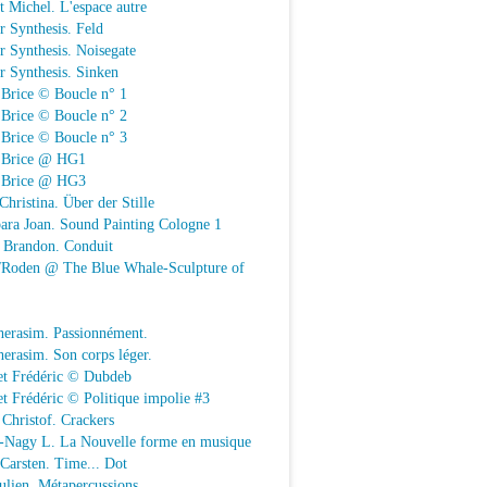
t Michel. L'espace autre
r Synthesis. Feld
r Synthesis. Noisegate
r Synthesis. Sinken
 Brice © Boucle n° 1
 Brice © Boucle n° 2
 Brice © Boucle n° 3
n Brice @ HG1
n Brice @ HG3
Christina. Über der Stille
ara Joan. Sound Painting Cologne 1
e Brandon. Conduit
e/Roden @ The Blue Whale-Sculpture of
herasim. Passionnément.
erasim. Son corps léger.
et Frédéric © Dubdeb
t Frédéric © Politique impolie #3
Christof. Crackers
-Nagy L. La Nouvelle forme en musique
 Carsten. Time... Dot
Julien. Métapercussions.