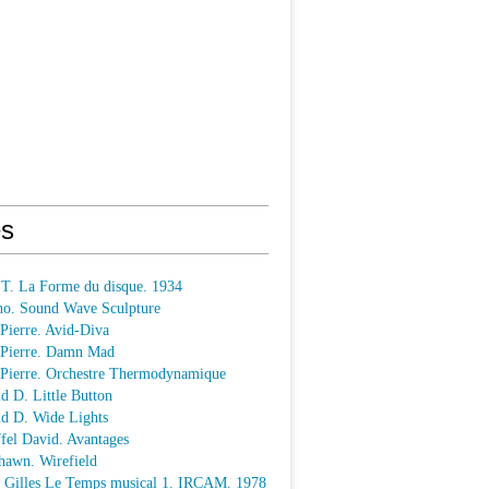
s
 T. La Forme du disque. 1934
o. Sound Wave Sculpture
 Pierre. Avid-Diva
n Pierre. Damn Mad
n Pierre. Orchestre Thermodynamique
ld D. Little Button
ld D. Wide Lights
ffel David. Avantages
hawn. Wirefield
e Gilles Le Temps musical 1. IRCAM. 1978