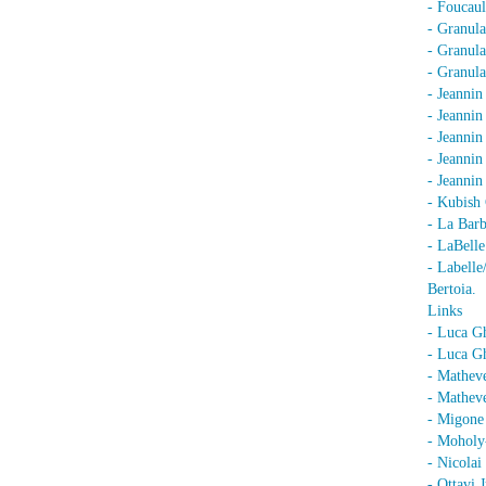
- Foucaul
- Granula
- Granula
- Granula
- Jeannin
- Jeannin
- Jeannin
- Jeanni
- Jeanni
- Kubish 
- La Barb
- LaBell
- Labell
Bertoia.
Links
- Luca G
- Luca Gh
- Mathev
- Matheve
- Migone 
- Moholy
- Nicolai
- Ottavi 