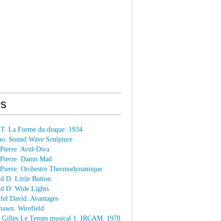
s
 T. La Forme du disque. 1934
o. Sound Wave Sculpture
 Pierre. Avid-Diva
n Pierre. Damn Mad
n Pierre. Orchestre Thermodynamique
ld D. Little Button
ld D. Wide Lights
ffel David. Avantages
hawn. Wirefield
e Gilles Le Temps musical 1. IRCAM. 1978