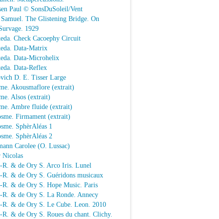
sen Paul © SonsDuSoleil/Vent
 Samuel. The Glistening Bridge. On
Survage. 1929
keda. Check Cacoephy Circuit
keda. Data-Matrix
keda. Data-Microhelix
keda. Data-Reflex
vich D. E. Tisser Large
me. Akousmaflore (extrait)
e. Alsos (extrait)
e. Ambre fluide (extrait)
sme. Firmament (extrait)
osme. SphèrAléas 1
osme. SphèrAléas 2
mann Carolee (O. Lussac)
 Nicolas
-R. & de Ory S. Arco Iris. Lunel
.-R. & de Ory S. Guéridons musicaux
.-R. & de Ory S. Hope Music. Paris
.-R. & de Ory S. La Ronde. Annecy
.-R. & de Ory S. Le Cube. Leon. 2010
-R. & de Ory S. Roues du chant. Clichy.