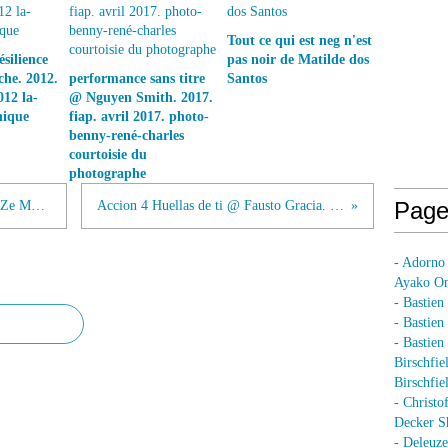
Tout ce qui est neg n'est
silience
pas noir de Matilde dos
he. 2012.
performance sans titre
Santos
012 la-
@ Nguyen Smith. 2017.
nique
fiap. avril 2017. photo-
benny-rené-charles
courtoisie du
photographe
Page
Accion 1 @ Fausto Gracia. 2013. ph. Ze Mariano
Accion 4 Huellas de ti @ Fausto Gracia. 2013
- Adorno
Ayako On
- Bastien
- Bastie
- Bastie
Birschfie
Birschfie
- Christo
Decker S
- Deleuz