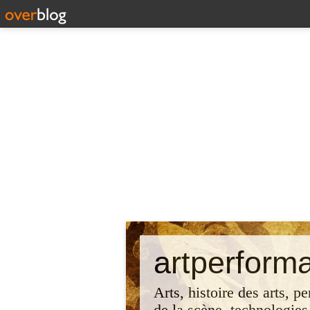
artperform
Arts, histoire des arts, p
de la scène, technologies