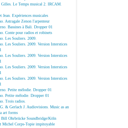
e Gilles. Le Temps musical 2. IRCAM.
t Jean. Expériences musicales
o. Astragale Zenon l'arpenteur
rno. Bassines à Bali. Dropper 01
o. Conte pour radios et robinets
o. Les Souliers. 2009.
o. Les Souliers. 2009. Version Interstices
1
o. Les Souliers. 2009. Version Interstices
1
o. Les Souliers. 2009. Version Interstices
1
o. Les Souliers. 2009. Version Interstices
1
rno. Petite mélodie. Dropper 01
o. Petite mélodie. Dropper 01
o. Trois radios.
 G. & Gerlach J. Audiovisions. Music as an
a art forms
a Bill Ohrbrücke Soundbridge/Köln
t Michel Corps-Topie impitoyable