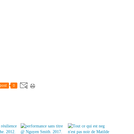
post
0