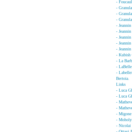
- Foucaul
- Granula
- Granula
- Granula
- Jeannin
- Jeannin
- Jeannin
- Jeanni
- Jeanni
- Kubish 
- La Barb
- LaBell
- Labell
Bertoia.
Links
- Luca G
- Luca Gh
- Mathev
- Matheve
- Migone 
- Moholy
- Nicolai
- Ottavi 