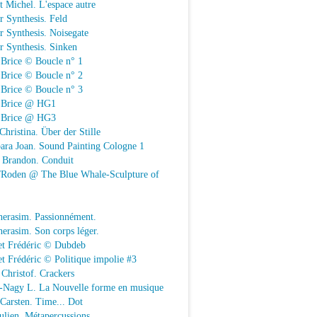
t Michel. L'espace autre
r Synthesis. Feld
r Synthesis. Noisegate
r Synthesis. Sinken
 Brice © Boucle n° 1
 Brice © Boucle n° 2
 Brice © Boucle n° 3
n Brice @ HG1
n Brice @ HG3
Christina. Über der Stille
ara Joan. Sound Painting Cologne 1
e Brandon. Conduit
e/Roden @ The Blue Whale-Sculpture of
herasim. Passionnément.
erasim. Son corps léger.
et Frédéric © Dubdeb
t Frédéric © Politique impolie #3
Christof. Crackers
-Nagy L. La Nouvelle forme en musique
 Carsten. Time... Dot
Julien. Métapercussions.