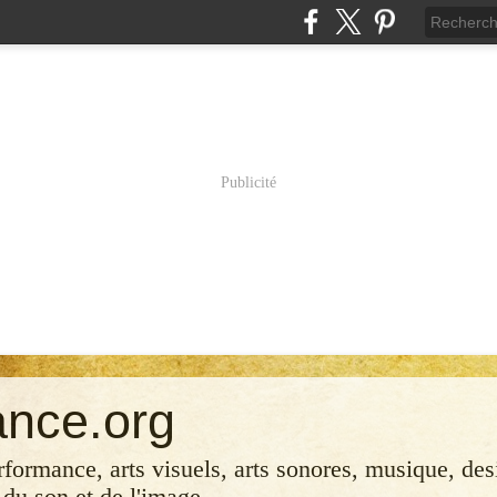
Publicité
ance.org
erformance, arts visuels, arts sonores, musique, desi
 du son et de l'image